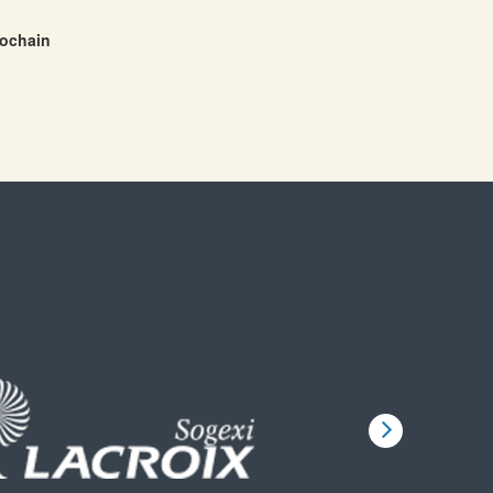
rochain
