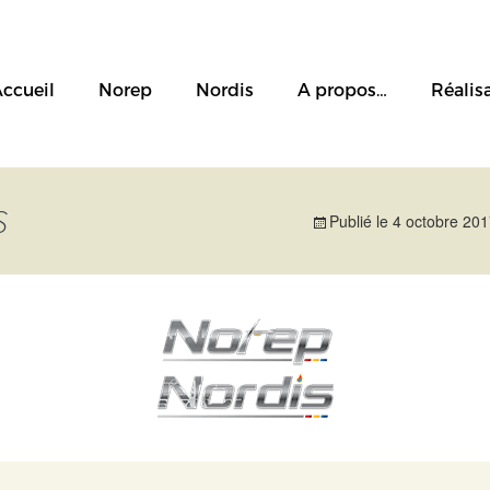
ccueil
Norep
Nordis
A propos…
Réalis
S
Publié le
4 octobre 20