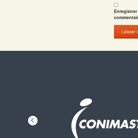
Enregistre
commentair
