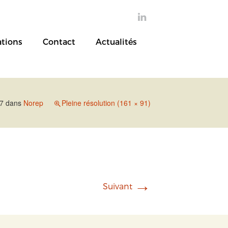

ations
Contact
Actualités
17
dans
Norep
Pleine résolution (161 × 91)
→
Suivant