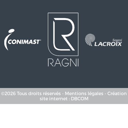
©
2026
Tous droits réservés -
Mentions légales
- Création
site internet :
DBCOM